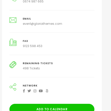
0674 987 665
EMAIL
event@gloriathemes.com
FAX
9123 598 453
REMAINING TICKETS
498 Tickets
NETWORK
ADD TO CALENDAR