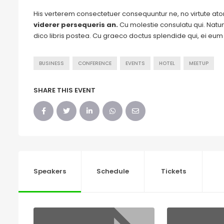
His verterem consectetuer consequuntur ne, no virtute a
viderer persequeris an.
Cu molestie consulatu qui. Natum 
dico libris postea. Cu graeco doctus splendide qui, ei eu
BUSINESS
CONFERENCE
EVENTS
HOTEL
MEETUP
SHARE THIS EVENT
Speakers
Schedule
Tickets