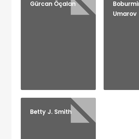
Gürcan Öçalan
Boburmi
Umarov
Betty J. Smith