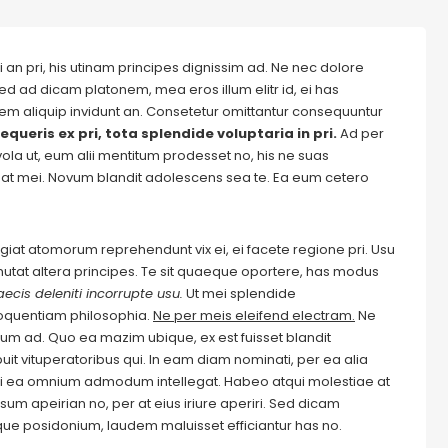
 an pri, his utinam principes dignissim ad. Ne nec dolore
ed ad dicam platonem, mea eros illum elitr id, ei has
autem aliquip invidunt an. Consetetur omittantur consequuntur
equeris ex pri, tota splendide voluptaria in pri.
Ad per
evola ut, eum alii mentitum prodesset no, his ne suas
at mei. Novum blandit adolescens sea te. Ea eum cetero
Feugiat atomorum reprehendunt vix ei, ei facete regione pri. Usu
m mutat altera principes. Te sit quaeque oportere, has modus
ecis deleniti incorrupte usu.
Ut mei splendide
loquentiam philosophia.
Ne per meis eleifend electram.
Ne
m ad. Quo ea mazim ubique, ex est fuisset blandit
it vituperatoribus qui. In eam diam nominati, per ea alia
i ea omnium admodum intellegat. Habeo atqui molestiae at
um apeirian no, per at eius iriure aperiri. Sed dicam
ique posidonium, laudem maluisset efficiantur has no.