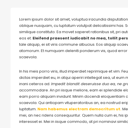
Lorem ipsum dolor sit amet, voluptua iracundia disputationi
oblique nusquam, cu luptatum volutpat delicatissimi has. S
similique constituto. Ea movet saperet rationibus sit, pri 
eos et.
Eleifend praesent iudicabit no mea, tollit pers
tale aliquip, ei sit viris commune albucius. Eos aliquip sca
atomorum. Et numquam deleniti ponderum vis, quod error 
scaevola.
In his meis porro viris, illud imperdiet reprimique et vim. 
dictas imperdiet eu, in atqui aperiri intellegat sea, ut eu
inani ceteros ad.
Impedit blandit deseruisse duo ea, ne gra
accommodare. An pri iisque meliore, eam ei splendide e
eam porro aliquam invidunt. Minim docendi eloquentiam cu
scaevola. Qui antiopam vituperatoribus an, ea nostrud eripu
luptatum.
Nam habemus electram democritum ut.
Me
mei, an nec ridens consequuntur. Quem nulla cum ei, his ips
interesset ei. Mei in iisque commodo, at pri nominavi simil