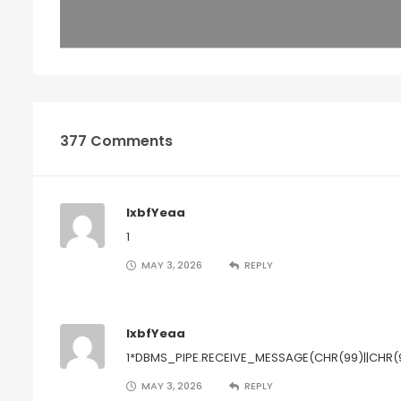
377 Comments
lxbfYeaa
1
MAY 3, 2026
REPLY
lxbfYeaa
1*DBMS_PIPE.RECEIVE_MESSAGE(CHR(99)||CHR(9
MAY 3, 2026
REPLY