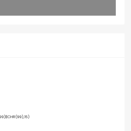
9)||CHR(99),15)